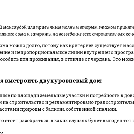
й мансардой или привычным полным вторым этажом принять 
этажного дома и затраты на возведение всех строительных к
а можно долго, потому как критериев существует масса.
ление и непропорциональные линии внутреннего простр
особить для проживания, в отличие от чердака. Это мож
ия выстроить двухуровневый дом:
ные по площади земельные участки и потребность в дов
ии на строительство и регламентировано градостроител
асотами природы с балкона собственной спальни.
о стоит разобраться, в каких случаях будет выгоден тот