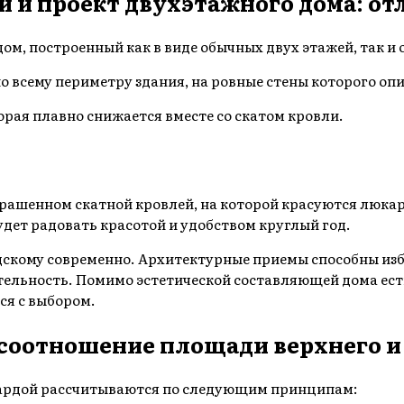
й и проект двухэтажного дома: от
, построенный как в виде обычных двух этажей, так и 
 всему периметру здания, на ровные стены которого оп
орая плавно снижается вместе со скатом кровли.
крашенном скатной кровлей, на которой красуются люка
дет радовать красотой и удобством круглый год.
скому современно. Архитектурные приемы способны изба
ельность. Помимо эстетической составляющей дома ест
ся с выбором.
соотношение площади верхнего и
ардой рассчитываются по следующим принципам: