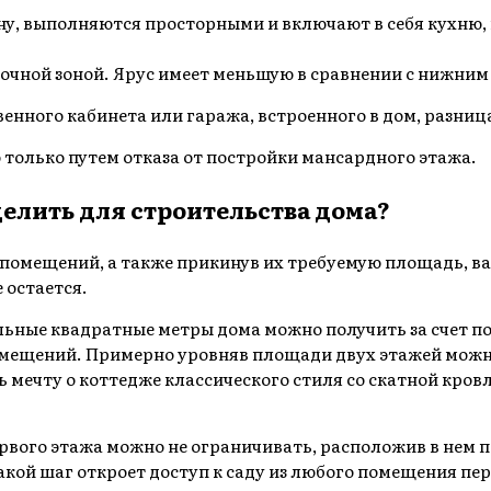
, выполняются просторными и включают в себя кухню, г
ночной зоной. Ярус имеет меньшую в сравнении с нижни
венного кабинета или гаража, встроенного в дом, разни
только путем отказа от постройки мансардного этажа.
елить для строительства дома?
помещений, а также прикинув их требуемую площадь, ва
 остается.
льные квадратные метры дома можно получить за счет п
омещений. Примерно уровняв площади двух этажей можн
ть мечту о коттедже классического стиля со скатной кр
ервого этажа можно не ограничивать, расположив в нем
ой шаг откроет доступ к саду из любого помещения перв