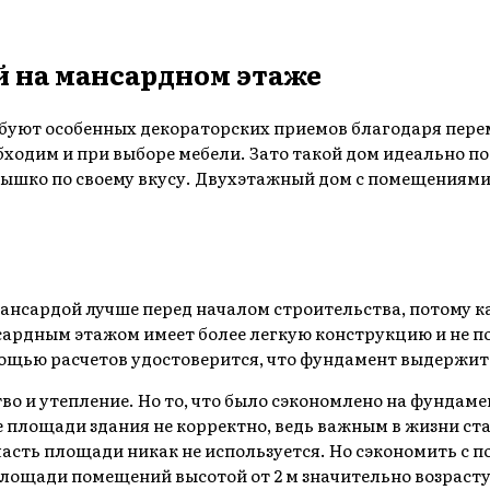
й на мансардном этаже
уют особенных декораторских приемов благодаря пер
обходим и при выборе мебели. Зато такой дом идеально
ышко по своему вкусу. Двухэтажный дом с помещениями
нсардой лучше перед началом строительства, потому как
ансардным этажом имеет более легкую конструкцию и не 
ощью расчетов удостоверится, что фундамент выдержит
во и утепление. Но то, что было сэкономлено на фундаме
 площади здания не корректно, ведь важным в жизни ст
часть площади никак не используется. Но сэкономить с 
к площади помещений высотой от 2 м значительно возрас